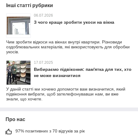
Інші статті рубрики
06.07.2026
З чого краще зробити укоси на вікна
Чим зробити відкоси на вікнах внутрі квартири. Різновиди
оздоблювальних матеріалів, які використовують для обробки
укосів.
17.07.2025
Вибираємо підвіконня: пам'ятка для тих, хто
не може визначитися
У даній статті ми хочемо допомогти вам визначитися, який
підвіконня вибрати, щоб зателефонувавши нам, ви вже
знали, що хочете.
Про нас
97% позитивних з 70 відгуків за рік