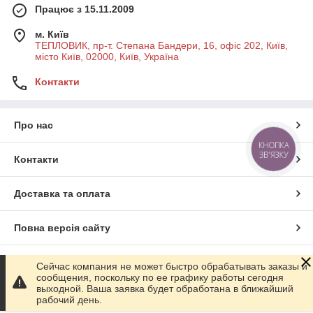
Працює з 15.11.2009
м. Київ
ТЕПЛОВИК, пр-т. Степана Бандери, 16, офіс 202, Київ,
місто Київ, 02000, Київ, Україна
Контакти
Про нас
КНОПКА
ЗВ'ЯЗКУ
Контакти
Доставка та оплата
Повна версія сайту
Сайт створено на маркетплейсі
Prom.ua
Сейчас компания не может быстро обрабатывать заказы и
сообщения, поскольку по ее графику работы сегодня
выходной. Ваша заявка будет обработана в ближайший
Політика конфіденційності
рабочий день.