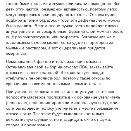
только были теплыми и звукоизолировали помещение. Все
дети отличаются чрезмерной активностью, поэтому легко
могут разрисовать или поцарапать откосы. Откосы нужно
подбирать таким образом, чтобы эти дефекты легко можно
было удалить. В этом плане лучше всего подойдут откосы
штукатурные и гипсокартонные. Верхний слой можно просто
ещё раз заштукатурить или покрасить. Загрязнения же с
пластиковых откосов можно легко удалить, протерев их
мыльным раствором, а вот с царапинами придется
смириться.
Немаловажный фактор и теплоизоляция откосов.
Останавливая свой выбор на откосах ПВХ, заказывайте
откосы из сэндвич панелей. В их состав уже входит
утеплитель пенополистирол, поэтому такие откосы по
сравнению со всеми остальными – самые теплые.
При установке гипсокартонных или штукатурных откосов
попросите мастеров проложить в их основание утеплитель
(пенопласт, пенополистирол или минеральную вату), или
хотя бы провести полосу утеплителя в месте примыкания
откоса к окну. Так откос будет выполнять не только
декоративную функцию, но и защищать окно от шума,
холода и промерзания.