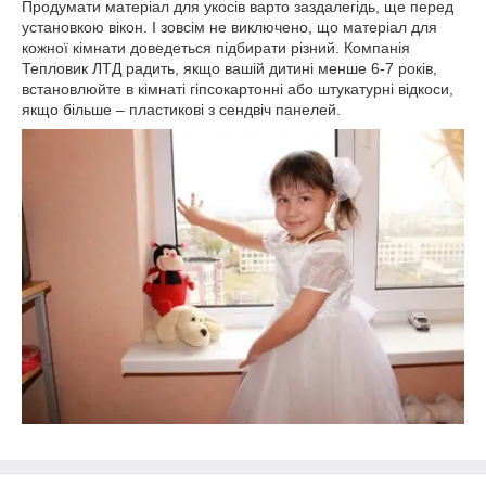
Продумати матеріал для укосів варто заздалегідь, ще перед
установкою вікон. І зовсім не виключено, що матеріал для
кожної кімнати доведеться підбирати різний. Компанія
Тепловик ЛТД радить, якщо вашій дитині менше 6-7 років,
встановлюйте в кімнаті гіпсокартонні або штукатурні відкоси,
якщо більше – пластикові з сендвіч панелей.