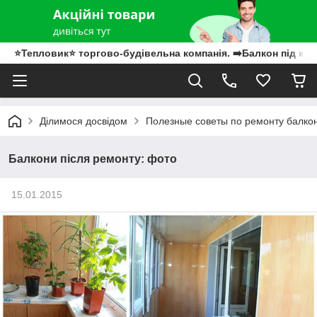
⭐Тепловик⭐ торгово-будівельна компанія. ➡️Балкон під клю
Ділимося досвідом
Полезные советы по ремонту балко
Балкони після ремонту: фото
15.01.2015