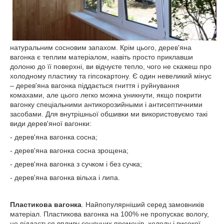
натуральним сосновим запахом. Крім цього, дерев'яна
вагонка є теплим матеріалом, навіть просто приклавши
долоню до її поверхні, ви відчуєте тепло, чого не скажеш про
холодному пластику та гіпсокартону. Є один невеликий мінус
– дерев'яна вагонка піддається гниття і руйнування
комахами, але цього легко можна уникнути, якщо покрити
вагонку спеціальними антикорозийными і антисептичними
засобами. Для внутрішньої обшивки ми використовуємо такі
види дерев'яної вагонки:
- дерев'яна вагонка сосна;
- дерев'яна вагонка сосна зрощена;
- дерев'яна вагонка з сучком і без сучка;
- дерев'яна вагонка вільха і липа.
Пластикова вагонка
. Найпопулярніший серед замовників
матеріал. Пластикова вагонка на 100% не пропускає вологу,
не піддається впливу сонячних променів, холоду і високої