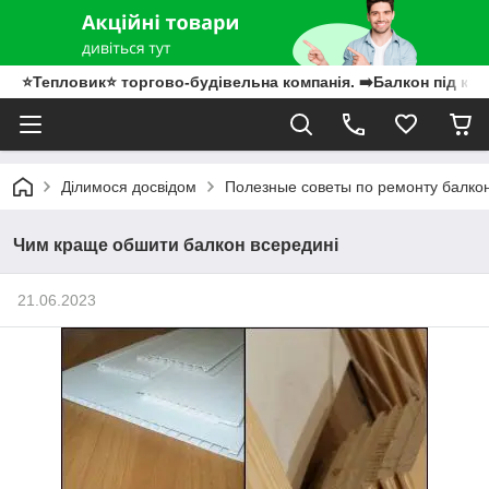
⭐Тепловик⭐ торгово-будівельна компанія. ➡️Балкон під клю
Ділимося досвідом
Полезные советы по ремонту балко
Чим краще обшити балкон всередині
21.06.2023