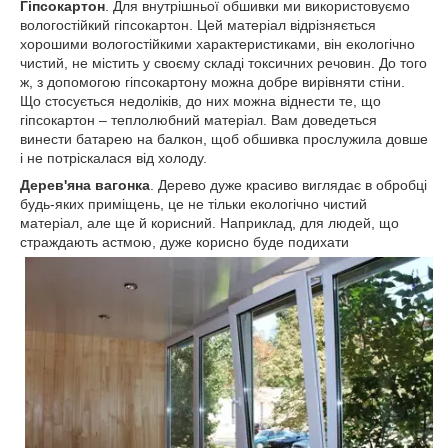
Гіпсокартон
. Для внутрішньої обшивки ми використовуємо
вологостійкий гіпсокартон. Цей матеріал відрізняється
хорошими вологостійкими характеристиками, він екологічно
чистий, не містить у своєму складі токсичних речовин. До того
ж, з допомогою гіпсокартону можна добре вирівняти стіни.
Що стосується недоліків, до них можна віднести те, що
гіпсокартон – теплолюбний матеріал. Вам доведеться
винести батарею на балкон, щоб обшивка прослужила довше
і не потріскалася від холоду.
Дерев'яна вагонка
. Дерево дуже красиво виглядає в обробці
будь-яких приміщень, це не тільки екологічно чистий
матеріал, але ще й корисний. Наприклад, для людей, що
страждають астмою, дуже корисно буде
подихати