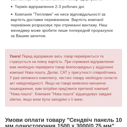
Термін відправлення 2-3 робочих дні.
Компанія "Тепловик" не несе відповідальності за
вартість доставки перевізником. Вартість компанії
перевізник розраховує при отриманні вантажу. Наш
менеджер може зробити лише попередній прорахунок
за Вашим запитом.
Увага!
Перед відправкою весь товар перевіряється та
страхується на повну вартість. При отриманні відправлення
вам необхідно перевірити товар безпосередньо у відділенні
компанії Нова пошта, Деліві, САТ у присутності співробітника.
У разі неповного комплекту, нестачі товару необхідно скласти
акт невідповідності. Якщо на товарі виявлено механічні
пошкодження, вам потрібно пред'явити претензії компанії
"Нова пошта". Компанія "Нова пошта" відшкодовує завдані
збитки, якщо вони були заподіяні з її вини.
Умови оплати товару "Сендвіч панель 10
мм одностороння 1500 х 3000/0,75 мм"