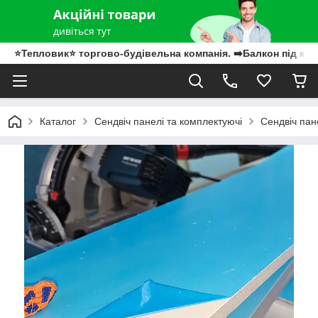
⭐Тепловик⭐ торгово-будівельна компанія. ➡️Балкон під клю
Каталог
Сендвіч панелі та комплектуючі
Сендвіч пан