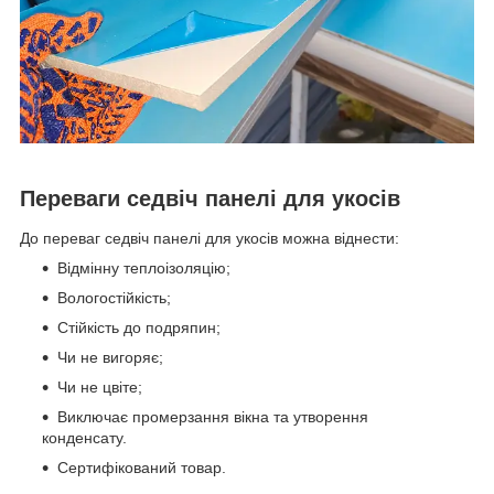
Переваги седвіч панелі для укосів
До переваг седвіч панелі для укосів можна віднести:
Відмінну теплоізоляцію;
Вологостійкість;
Стійкість до подряпин;
Чи не вигоряє;
Чи не цвіте;
Виключає промерзання вікна та утворення
конденсату.
Сертифікований товар.