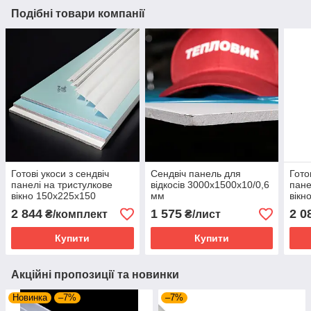
Подібні товари компанії
Готові укоси з сендвіч
Сендвіч панель для
Гото
панелі на тристулкове
відкосів 3000х1500х10/0,6
пане
вікно 150х225х150
мм
вікн
ширина 45 см Teplovik
шири
2 844
1 575
2 0
₴/комплект
₴/лист
Premium
Pre
Купити
Купити
Акційні пропозиції та новинки
Новинка
–7%
–7%