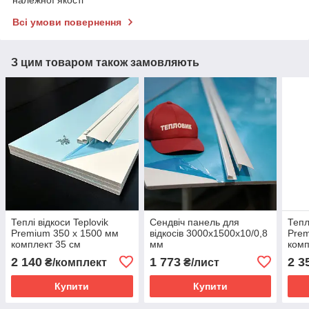
Всі умови повернення
З цим товаром також замовляють
Теплі відкоси Teplovik
Сендвіч панель для
Тепл
Premium 350 х 1500 мм
відкосів 3000x1500х10/0,8
Prem
комплект 35 см
мм
комп
2 140
1 773
2 3
₴/комплект
₴/лист
Купити
Купити