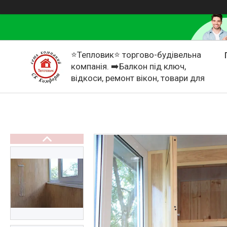
⭐Тепловик⭐ торгово-будівельна
компанія. ➡️Балкон під ключ,
відкоси, ремонт вікон, товари для
дому