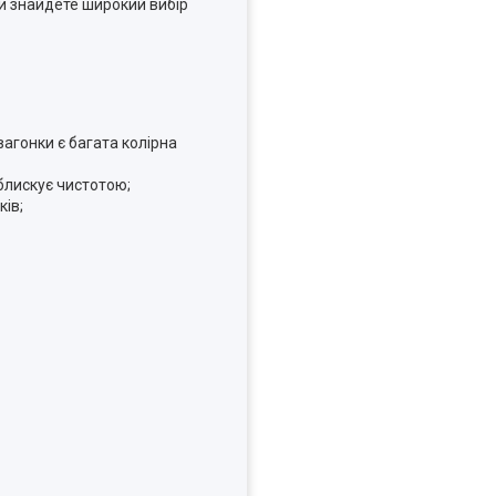
и знайдете широкий вибір
вагонки є багата колірна
блискує чистотою;
ків;