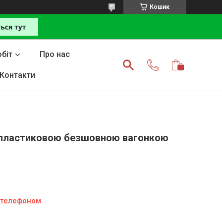
Кошик
біт
Про нас
Контакти
 пластиковою безшовною вагонкою
а телефоном