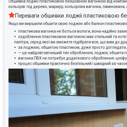
Обшивка лоджії пластиковою безшовною вагонкою від компанії
кольорів: під дерево, мармур, кольорова вагонка, ламінована
Переваги обшивки лоджії пластиковою 
Якщо ви вирішили обшити свою лоджію або балкон пластиковою 
пластикова вагонка не боїться вологи, вона надійно захис
оздоблення пластиковою вагонкою має стильний та естетич
палітра, серед якої ви зможете підібрати все, що вам до душ
за лоджією, обшитою пластиком, дуже просто доглядати, 
— це найдовговічніший тип оброблення, лоджія, обшита п
вагонка ПВХ не потребує додаткового оброблення: шліфу
процес обшивки практично безпільний і швидкий за часо