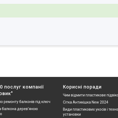
0 послуг компанії
Корисні поради
овик"
Чим відмити пластикове підвік
по ремонту балконів під ключ
Сітка Антикішка New 2024
 балкона дерев'яною
Види пластикових укосів і техно
ю
установки