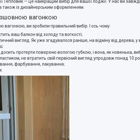
 Тепловик — це найкращий вибір для вашої лоджії. У нас ви завжд
, а також із дизайнерським оформленням.
безшовною вагонкою
вагонкою, ви зробили правильний вибір. І ось чому:
тить ваш балкон від холоду та вогкості;
ний вигляд. Як уже згадувалося раніше, на відміну від дерева, у 
і;
досить протерти поверхню вологою губкою, і вона, як новенька, ви
ластиком, не втратить свій первісний вигляд упродовж понад 10 ро
вання, фарбування, лакування;
м.