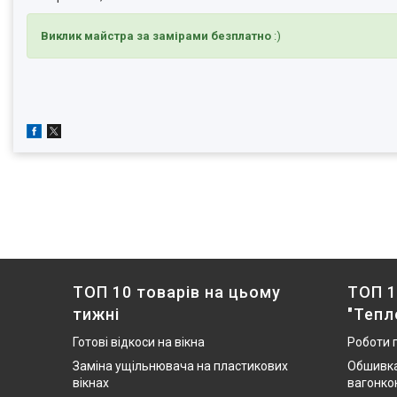
Виклик майстра за замірами безплатно
:)
ТОП 10 товарів на цьому
ТОП 1
тижні
"Тепл
Готові відкоси на вікна
Роботи 
Заміна ущільнювача на пластикових
Обшивка
вікнах
вагонко