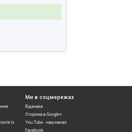
Ми в соцмережах
оння
Відзнака
Сторінка в Google+
логія їх
You Tube - наш канал
Facebook