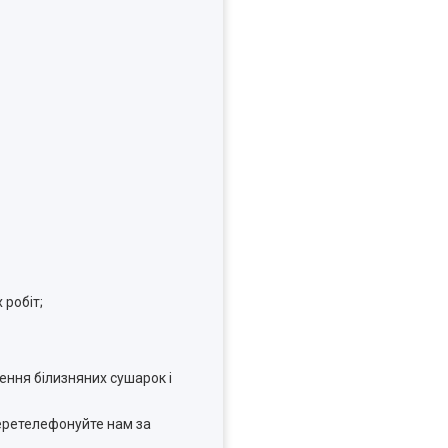
?
 робіт;
ення білизняних сушарок і
перетелефонуйте нам за