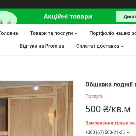
Головна
Товари та послуги
Портфоліо наших ро
Відгуки на Prom.ua
Оплата і доставка
Обшивка лоджії
Послуга
500 ₴/кв.м
Замовлення тільки з
+380 (67) 500-21-25