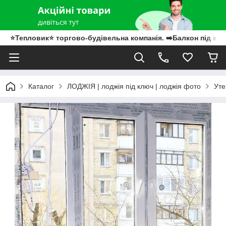
⭐Тепловик⭐ торгово-будівельна компанія. ➡️Балкон під клю
Каталог
ЛОДЖІЯ | лоджія під ключ | лоджія фото
Уте