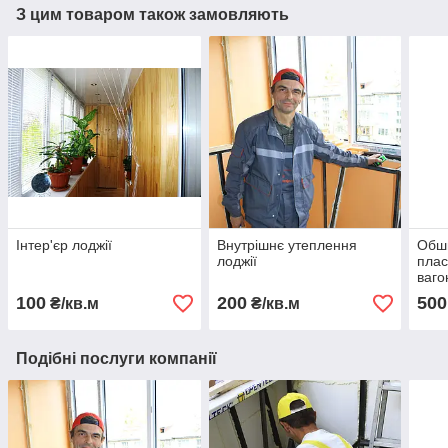
З цим товаром також замовляють
Інтер'єр лоджії
Внутрішнє утеплення
Обши
лоджії
пла
ваго
100
200
500
₴/кв.м
₴/кв.м
Подібні послуги компанії