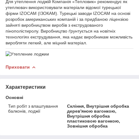
Для утеплення лоджій Компанія «Тепловик» рекомендує як
утеплювач використовувати матеріали відомої турецької
фірми IZOCAM (ІЗОКАМ). Турецькі заводи IZOCAM на основі
розробок американських компаній і за придбаною ліцензією
зайняті виробництвом виробів з екструдованого
пінополістиролу. Виробництво ґрунтується на новітніх
технологіях екструдування, яка надає виробникам можливість
виробляти легкий, але міцний матеріал.
Приховати
Характеристики
Основні
Тип робіт з влаштування
Скління, Внутрішня обробка
балконів, лоджії
дерев'яною вагонкою,
Внутрішня обробка
пластиковою вагонкою,
Зовнішня обробка