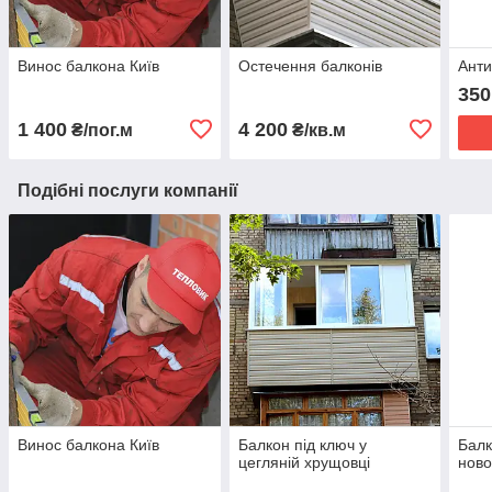
Винос балкона Київ
Остечення балконів
Анти
350
1 400
4 200
₴/пог.м
₴/кв.м
Подібні послуги компанії
Винос балкона Київ
Балкон під ключ у
Балк
цегляній хрущовці
ново