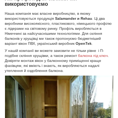
використовуємо
Наша компанія має власне виробництво, в якому
використовуються продукція
Salamander и Rehau
. Ці два
виробники високоякісного, пластикового, німецького профілю
є лідерами на світовому ринку. Профіль виробляється в
Німеччині за найсучаснішими технологіями. Для скління
балконів у хрущівці ми також пропонуємо бюджетніший
варіант вікон ПВХ, український виробник
OpenTek
.
У нашій компанії ви можете замовити не тільки рівне і П-
подібне скління хрущівки, а також ремонт
балкона під ключ
.
Довіряти монтаж вікон у балконному приміщенні краще
фахівцям, які вміють і знають, як виробляються надалі
утеплення й оздоблення балкона.