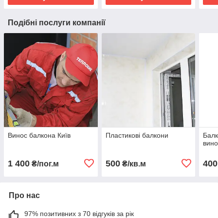
Подібні послуги компанії
Винос балкона Київ
Пластикові балкони
Балк
вино
1 400
500
400
₴/пог.м
₴/кв.м
Про нас
97% позитивних з 70 відгуків за рік