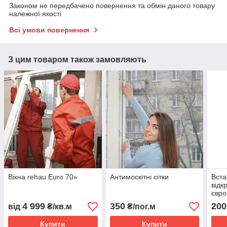
Законом не передбачено повернення та обмін даного товару
належної якості
Всі умови повернення
З цим товаром також замовляють
Вікна rehau Euro 70»
Антимоскітні сітки
Вста
відк
євро
4 999
350
200
від
₴/кв.м
₴/пог.м
Купити
Купити