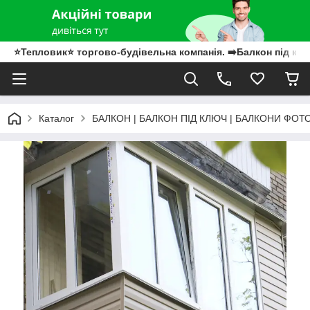
⭐Тепловик⭐ торгово-будівельна компанія. ➡️Балкон під клю
Каталог
БАЛКОН | БАЛКОН ПІД КЛЮЧ | БАЛКОНИ ФОТ