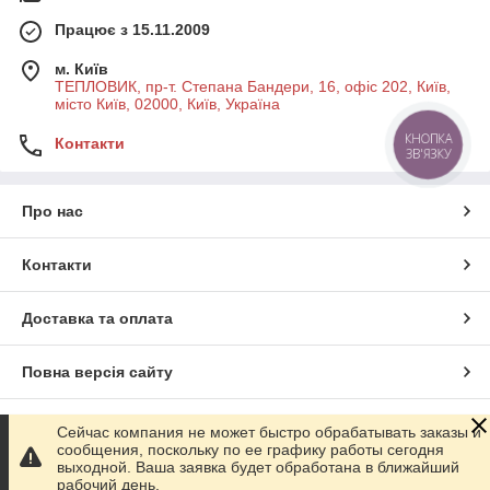
Працює з 15.11.2009
м. Київ
ТЕПЛОВИК, пр-т. Степана Бандери, 16, офіс 202, Київ,
місто Київ, 02000, Київ, Україна
КНОПКА
Контакти
ЗВ'ЯЗКУ
Про нас
Контакти
Доставка та оплата
Повна версія сайту
Сайт створено на маркетплейсі
Prom.ua
Сейчас компания не может быстро обрабатывать заказы и
сообщения, поскольку по ее графику работы сегодня
выходной. Ваша заявка будет обработана в ближайший
Політика конфіденційності
рабочий день.