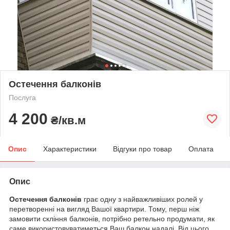
Остечення балконів
Послуга
4 200
₴/кв.м
Опис
Характеристики
Відгуки про товар
Оплата
Опис
Остечення балконів
грає одну з найважливіших ролей у
перетворенні на вигляд Вашої квартири. Тому, перш ніж
замовити скління балконів, потрібно ретельно продумати, як
саме використовуватиметься Ваш балкон надалі. Від цього