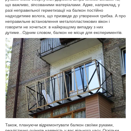
що важливо, зіпсованими матеріалами. Адже, наприклад, у
разі неправильної герметизації на балкон постійно
надходитиме волога, що призведе до утворення грибка. А про
неправильне встановлення металопластикових вікон і
говорити не хочеться: в найкращому випадку з них
дутиме...Одним словом, балкон не місце для експериментів.
Також, плануючи відремонтувати балкон своїми руками,
реалістично оціните наявність у вас вільного часу. Оскільки