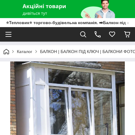
⭐Тепловик⭐ торгово-будівельна компанія. ➡️Балкон під клю
Каталог
БАЛКОН | БАЛКОН ПІД КЛЮЧ | БАЛКОНИ ФОТ