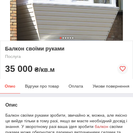
Балкон своїми руками
Послуга
35 000
₴/кв.м
Опис
Відгуки про товар
Оплата
Умови повернення
Опис
Балкон своїми руками зробити, звичайно ж, можна, але якісно
це вийде тільки в тому разі, якщо ви маєте необхідний досвід і
знання. У зворотному разі ваша ідея зробити
балкон
своїми
руками може обернутися даремно витраченими силами та,