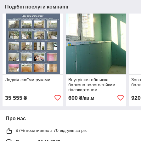
Подібні послуги компанії
Лоджія своїми руками
Внутрішня обшивка
Зовн
балкона вологостійким
бал
гіпсокартоном
35 555
600
920
₴
₴/кв.м
Про нас
97% позитивних з 70 відгуків за рік