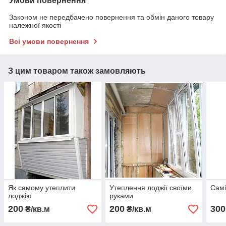
Умови повернення
Законом не передбачено повернення та обмін даного товару
належної якості
Всі умови повернення
З цим товаром також замовляють
Як самому утеплити
Утеплення лоджії своїми
Самі
лоджію
руками
200
200
300
₴/кв.м
₴/кв.м