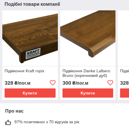
Подібні товари компанії
Підвіконня Kraft горіх
Підвіконня Danke Lalbero
Підв
Bruno (коричневий дуб)
328
300
328
₴/пог.м
₴/пог.м
Купити
Купити
Про нас
97% позитивних з 70 відгуків за рік