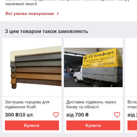
належної якості
Всі умови повернення
З цим товаром також замовляють
Заглушка торцева для
Доставка підвіконь через
Вст
підвіконня Kraft
Києву та області
плас
300
700
₴/10 шт.
від
₴
від
Купити
Купити