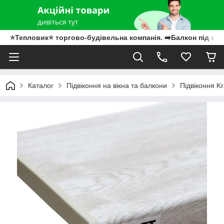
⭐Тепловик⭐ торгово-будівельна компанія. ➡️Балкон під клю
Каталог
Підвіконня на вікна та балкони
Підвіконня Kr