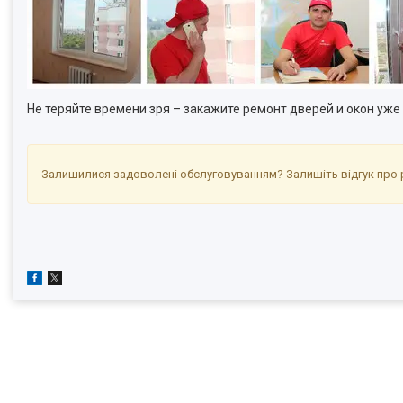
Не теряйте времени зря – закажите ремонт дверей и окон уже
Залишилися задоволені обслуговуванням? Залишіть відгук про р