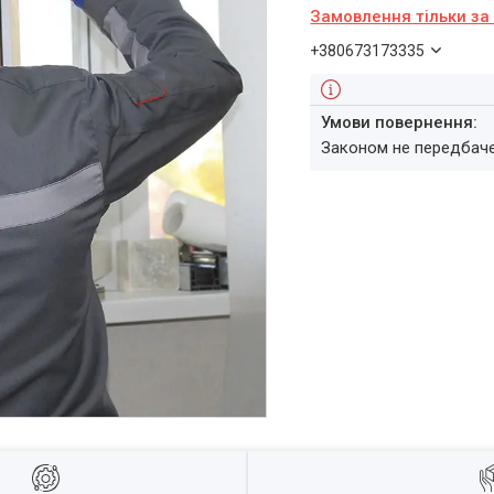
Замовлення тільки з
+380673173335
Законом не передбач