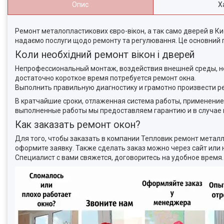
Опис
Х
Ремонт металопластикових євро-вікон, а так само дверей в К
надаємо послуги щодо ремонту та регулювання. Це основний пр
Коли необхідний ремонт вікон і дверей
Непрофессиональный монтаж, воздействия внешней среды, неп
достаточно короткое время потребуется ремонт окна.
Выполнить правильную диагностику и грамотно произвести 
В кратчайшие сроки, отлаженная система работы, применение 
выполненные работы мы предоставляем гарантию и в случае в
Как заказать ремонт окон?
Для того, чтобы заказать в компании Тепловик ремонт металл
оформите заявку. Также сделать заказ можно через сайт или 
Специалист с вами свяжется, договоритесь на удобное время.