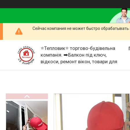
Сейчас компания не может быстро обрабатывать 
⭐Тепловик⭐ торгово-будівельна
компанія. ➡️Балкон під ключ,
відкоси, ремонт вікон, товари для
дому