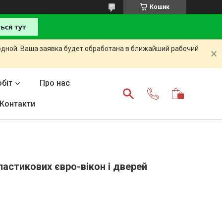
Кошик
одной. Ваша заявка будет обработана в ближайший рабочий
біт
Про нас
Контакти
астикових євро-вікон і дверей