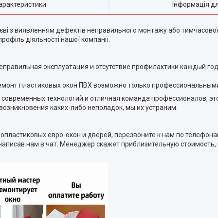
арактеристики
Інформація д
иєві з виявленням дефектів неправильного монтажу або тимчасової
офіль діяльності нашої компанії.
равильная эксплуатация и отсутствие профилактики каждый год –
ремонт пластиковых окон ПВХ возможно только профессиональным
современных технологий и отличная команда профессионалов, это 
озникновения каких-либо неполадок, мы их устраним.
опластиковых евро-окон и дверей, перезвоните к нам по телефонам
написав нам в чат. Менеджер скажет приблизительную стоимость, 