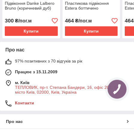
Підвіконня Danke Lalbero
Пластикова підвіконня
Плас
Bruno (коричневий дуб)
Estera боттичино
Este
300
464
464
₴/пог.м
₴/пог.м
Купити
Купити
Про нас
97% позитивних з 70 відгуків за рік
Працює з 15.11.2009
м. Київ
ТЕПЛОВИК, пр-т. Степана Бандери, 16, офіс 202, Київ,
місто Київ, 02000, Київ, Україна
Контакти
Про нас