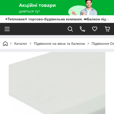
⭐Тепловик⭐ торгово-будівельна компанія. ➡️Балкон під клю
Каталог
Підвіконня на вікна та балкони
Підвіконня D