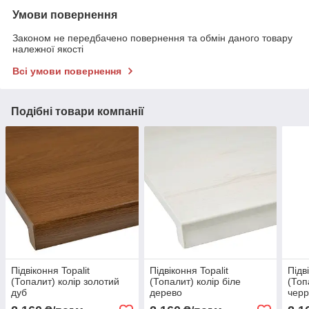
Умови повернення
Законом не передбачено повернення та обмін даного товару
належної якості
Всі умови повернення
Подібні товари компанії
Підвіконня Topalit
Підвіконня Topalit
Підв
(Топалит) колір золотий
(Топалит) колір біле
(Топ
дуб
дерево
черр