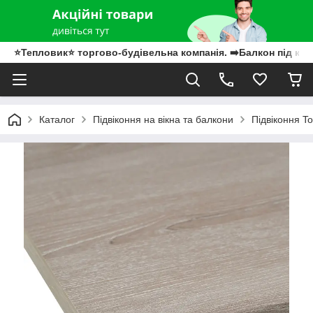
⭐Тепловик⭐ торгово-будівельна компанія. ➡️Балкон під клю
Каталог
Підвіконня на вікна та балкони
Підвіконня To