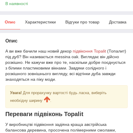
В наявності
Опис
Характеристики
Відгуки про товар
Доставка
Опис
А ви вже бачили наш новий декор
підвіконня Topalit
(Топалит)
під дуб? Він називається messina oak. Виглядає він дійсно
розкішно. Не кажучи вже про те, наскільки добре поєднується
з білими пластиковими вікнами. Завдяки солідного і
розкішного зовнішнього вигляду, всі відтінки дуба завжди
знаходяться на піку моди.
Увага!
Для прорахунку вартості будь ласка, виберіть
необхідну ширину
.
Переваги підвіконь
Topalit
У виробництві підвіконня задіяна краща австрійська
балансова деревина, просочена полімерними смолами,