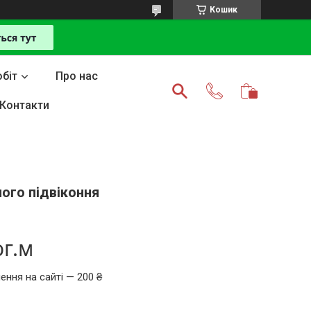
Кошик
біт
Про нас
Контакти
ого підвіконня
ог.м
ення на сайті — 200 ₴