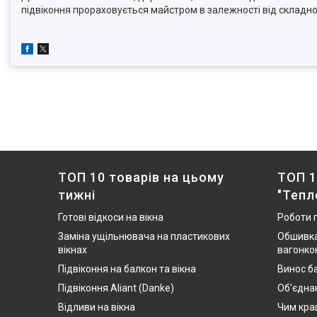
підвіконня прораховується майстром в залежності від складнос
ТОП 10 товарів на цьому
ТОП 1
тижні
"Тепл
Готові відкоси на вікна
Роботи 
Заміна ущільнювача на пластикових
Обшивка
вікнах
вагонко
Підвіконня на балкон та вікна
Винос ба
Підвіконня Aliant (Danke)
Об'єдна
Відливи на вікна
Чим кра