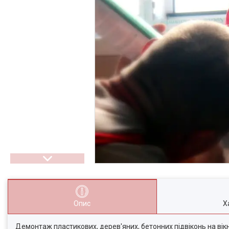
Опис
Х
Демонтаж пластикових, дерев'яних, бетонних підвіконь на вікн