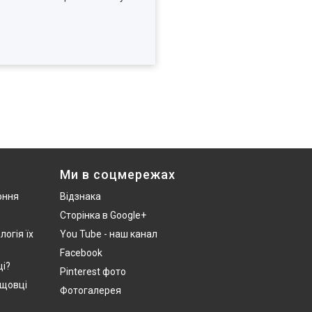
Ми в соцмережах
оння
Відзнака
Сторінка в Google+
логія їх
You Tube - наш канал
Facebook
ці?
Pinterest фото
ущовці
Фотогалерея