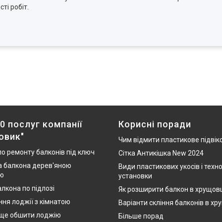
ті робіт.
0 послуг компанії
Корисні поради
овик"
Чим відмити пластикове підвік
по ремонту балконів під ключ
Сітка Антикішка New 2024
 балкона дерев'яною
Види пластикових укосів і техно
ю
установки
лкона по підлозі
Як розширити балкон в хрущов
ння лоджії з кімнатою
Варіанти скління балконів в хр
ще обшити лоджію
Більше порад