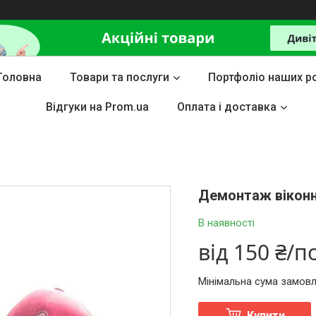
Головна
Товари та послуги
Портфоліо наших ро
Відгуки на Prom.ua
Оплата і доставка
Демонтаж віконн
В наявності
від
150 ₴/п
Мінімальна сума замовл
Купити