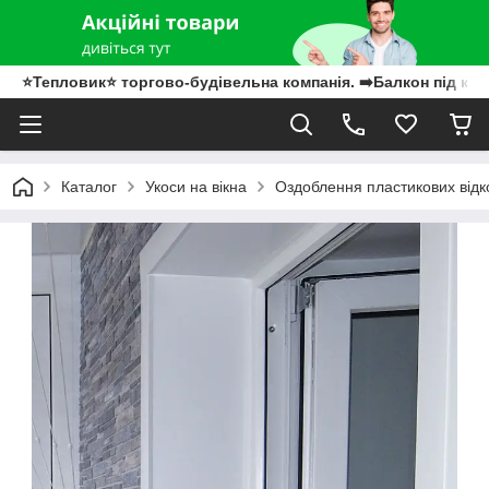
⭐Тепловик⭐ торгово-будівельна компанія. ➡️Балкон під клю
Каталог
Укоси на вікна
Оздоблення пластикових відк