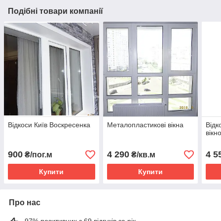
Подібні товари компанії
Відкоси Київ Воскресенка
Металопластикові вікна
Відк
вікн
900
4 290
4 5
₴/пог.м
₴/кв.м
Купити
Купити
Про нас