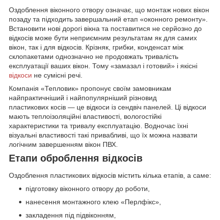
Оздоблення віконного отвору означає, що монтаж нових вікон
позаду та підходить завершальний етап «оконного ремонту».
Встановити нові дорогі вікна та поставитися не серйозно до
відкосів може бути неприємним результатам як для самих
вікон, так і для відкосів. Крізняк, грибки, конденсат між
склопакетами однозначно не продовжать тривалість
експлуатації ваших вікон. Тому «замазал і готовий» і якісні
відкоси
не сумісні речі.
Компанія «Тепловик» пропонує своїм замовникам
найпрактичніший і найпопулярніший різновид
пластикових
косів — це
відкоси із сендвіч панелей
. Ці відкоси
мають теплоізоляційні властивості, вологостійкі
характеристики та тривалу експлуатацію. Водночас їхні
візуальні властивості такі привабливі, що їх можна назвати
логічним завершенням вікон ПВХ.
Етапи оброблення відкосів
Оздоблення пластикових відкосів містить кілька етапів, а саме:
підготовку віконного отвору до роботи,
нанесення монтажного клею «Перлфікс»,
закладення під підвіконням,