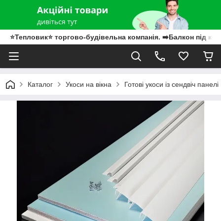
⭐Тепловик⭐ торгово-будівельна компанія. ➡️Балкон під клю
Каталог
Укоси на вікна
Готові укоси із сендвіч панел