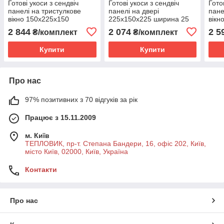
Готові укоси з сендвіч
Готові укоси з сендвіч
Гото
панелі на тристулкове
панелі на двері
пане
вікно 150х225х150
225х150х225 ширина 25
вікн
ширина 45 см Teplovik
см Teplovik Premium
шири
2 844
2 074
2 5
₴/комплект
₴/комплект
Premium
Pre
Купити
Купити
Про нас
97% позитивних з 70 відгуків за рік
Працює з 15.11.2009
м. Київ
ТЕПЛОВИК, пр-т. Степана Бандери, 16, офіс 202, Київ,
місто Київ, 02000, Київ, Україна
Контакти
Про нас