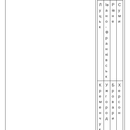
Л
Ів
Р
С
у
а
ів
у
ц
н
н
м
ь
о
е
и
к
-
Ф
р
а
н
кі
в
с
ь
к
К
У
Б
Х
р
ж
р
е
е
г
о
р
м
о
в
с
е
р
а
о
н
о
р
н
ч
д
и
у
к