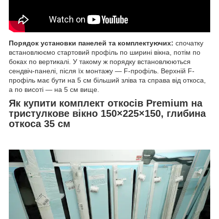
Порядок установки панелей та комплектуючих:
спочатку
встановлюємо стартовий профіль по ширині вікна, потім по
боках по вертикалі. У такому ж порядку встановлюються
сендвіч-панелі, після їх монтажу — F-профіль. Верхній F-
профіль має бути на 5 см більший зліва та справа від откоса,
а по висоті — на 5 см вище.
Як купити комплект откосів Premium на
тристулкове вікно 150×225×150, глибина
откоса 35 см