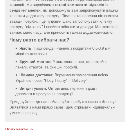
компанії. Ми виробляємо
готові комплекти відкосів із
сендвіч-панелей
, які допоможуть вам запропонувати вашим
клієнтам додаткову послугу. Після встановлення вікна скоси
завжди потрібні, і це чудовий шанс запропонувати клієнту
послугу "під ключ" і неабияк збільшити доходи. Монтажкосів
займає мало часу, але приносить гарний додатковийжитю.
Чому варто вибрати нас?
Якість:
Наші сендвіч-панелі з покриттям 0,6-0,9 мм
міцні та довговічні.
Зручний монтаж:
У комплекті є все, що потрібно:
панелі, стартові та фінішні профілі.
Швидка доставка:
Вирушаємо замовлення всією
Україною через "Нову Пошту" і "Delivery".
Вигідні умови:
Оптові ціни, гнучкий підхід і
допомога в просуванні продукції.
Приєднуйтеся до нас і збільшуйте прибуток вашого бізнесу!
Зв'язатися з нами прямо зараз, щоб отримати індивідуальні
умови співпраці.
Приховати