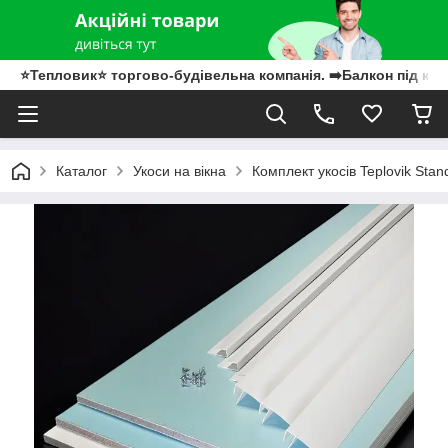
⭐Тепловик⭐ торгово-будівельна компанія. ➡️Балкон під клю
Каталог
Укоси на вікна
Комплект укосів Teplovik St