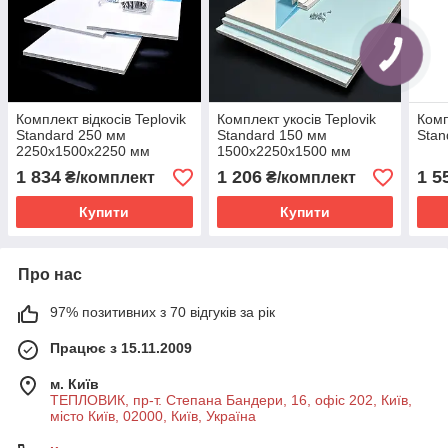
Комплект відкосів Teplovik
Комплект укосів Teplovik
Комп
Standard 250 мм
Standard 150 мм
Stan
2250х1500х2250 мм
1500х2250х1500 мм
1 834
1 206
1 5
₴/комплект
₴/комплект
Купити
Купити
Про нас
97% позитивних з 70 відгуків за рік
Працює з 15.11.2009
м. Київ
ТЕПЛОВИК, пр-т. Степана Бандери, 16, офіс 202, Київ,
місто Київ, 02000, Київ, Україна