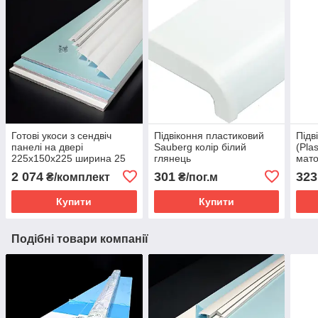
Готові укоси з сендвіч
Підвіконня пластиковий
Підв
панелі на двері
Sauberg колір білий
(Plas
225х150х225 ширина 25
глянець
мат
см Teplovik Premium
2 074
301
323
₴/комплект
₴/пог.м
Купити
Купити
Подібні товари компанії