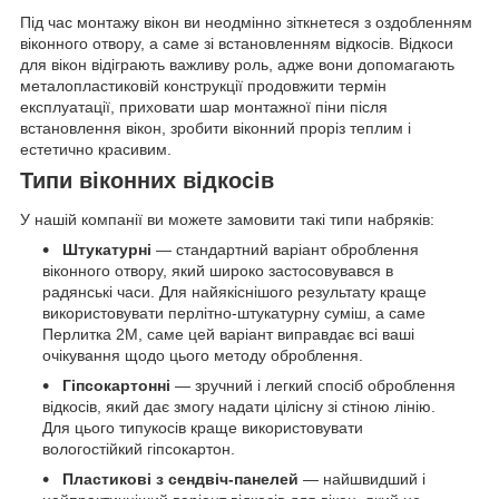
Під час монтажу вікон ви неодмінно зіткнетеся з оздобленням
віконного отвору, а саме зі встановленням відкосів. Відкоси
для вікон відіграють важливу роль, адже вони допомагають
металопластиковій конструкції продовжити термін
експлуатації, приховати шар монтажної піни після
встановлення вікон, зробити віконний проріз теплим і
естетично красивим.
Типи віконних відкосів
У нашій компанії ви можете замовити такі типи набряків:
Штукатурні
— стандартний варіант оброблення
віконного отвору, який широко застосовувався в
радянські часи. Для найякіснішого результату краще
використовувати перлітно-штукатурну суміш, а саме
Перлитка 2М, саме цей варіант виправдає всі ваші
очікування щодо цього методу оброблення.
Гіпсокартонні
— зручний і легкий спосіб оброблення
відкосів, який дає змогу надати цілісну зі стіною лінію.
Для цього типукосів краще використовувати
вологостійкий гіпсокартон.
Пластикові з сендвіч-панелей
— найшвидший і