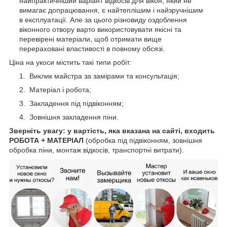
найпрактичніший варіант відкосів для вікон, який не
вимагає допрацювання, є найтеплішим і найзручнішим
в експлуатації. Але за цього різновиду оздоблення
віконного отвору варто використовувати якісні та
перевірені матеріали, щоб отримати вище
перераховані властивості в повному обсязі.
Ціна на укоси містить такі типи робіт:
Виклик майстра за замірами та консультація;
Матеріал і робота;
Закладення під підвіконням;
Зовнішня закладення піни.
Зверніть увагу: у вартість, яка вказана на сайті, входить
РОБОТА + МАТЕРІАЛ
(обробка під підвіконням, зовнішня
обробка піни, монтаж відкосів, транспортні витрати).