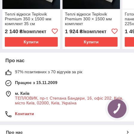
Теплі відкоси Teplovik
Теплі відкоси Teplovik
Гото
Premium 350 х 1500 мм
Premium 300 × 1500 мм
пане
комплект 35 см
комплект
225х
см T
2 140
1 924
1 4
₴/комплект
₴/комплект
Купити
Купити
Про нас
97% позитивних з 70 відгуків за рік
Працює з 15.11.2009
м. Київ
ТЕПЛОВИК, пр-т. Степана Бандери, 16, офіс 202, Київ,
місто Київ, 02000, Київ, Україна
Контакти
Про нас