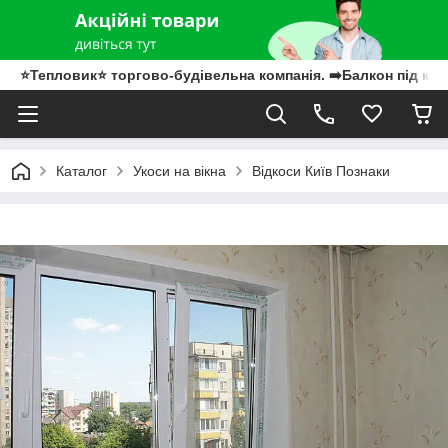
⭐Тепловик⭐ торгово-будівельна компанія. ➡️Балкон під клю
Каталог
Укоси на вікна
Відкоси Київ Познаки