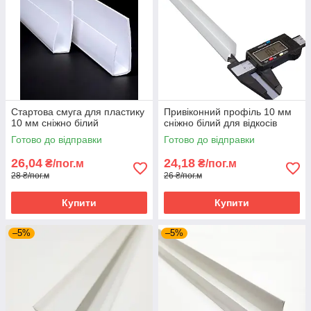
Стартова смуга для пластику
Привіконний профіль 10 мм
10 мм сніжно білий
сніжно білий для відкосів
Готово до відправки
Готово до відправки
26,04
24,18
₴/пог.м
₴/пог.м
28 ₴/пог.м
26 ₴/пог.м
Купити
Купити
–5%
–5%