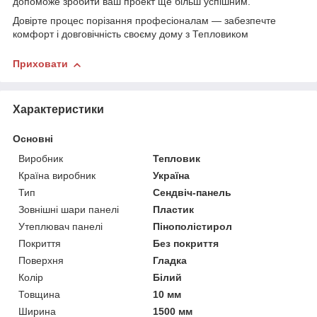
допоможе зробити ваш проект ще більш успішним.
Довірте процес порізання професіоналам — забезпечте
комфорт і довговічність своєму дому з Тепловиком
Приховати
Характеристики
Основні
Виробник
Тепловик
Країна виробник
Україна
Тип
Сендвіч-панель
Зовнішні шари панелі
Пластик
Утеплювач панелі
Пінополістирол
Покриття
Без покриття
Поверхня
Гладка
Колір
Білий
Товщина
10 мм
Ширина
1500 мм