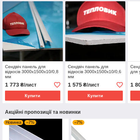
Сендвіч панель для
Сендвіч панель для
Сенд
відкосів 3000x1500х10/0,8
відкосів 3000х1500х10/0,6
для 
мм
мм
1 773
1 575
1 8
₴/лист
₴/лист
Купити
Купити
Акційні пропозиції та новинки
Новинка
–7%
–7%