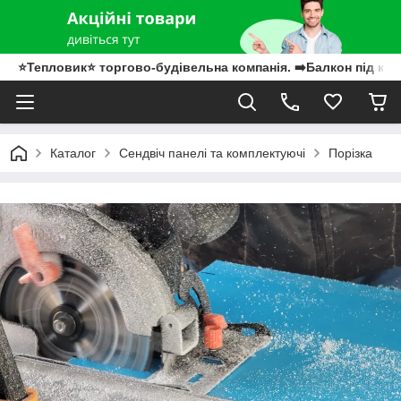
⭐Тепловик⭐ торгово-будівельна компанія. ➡️Балкон під клю
Каталог
Сендвіч панелі та комплектуючі
Порізка