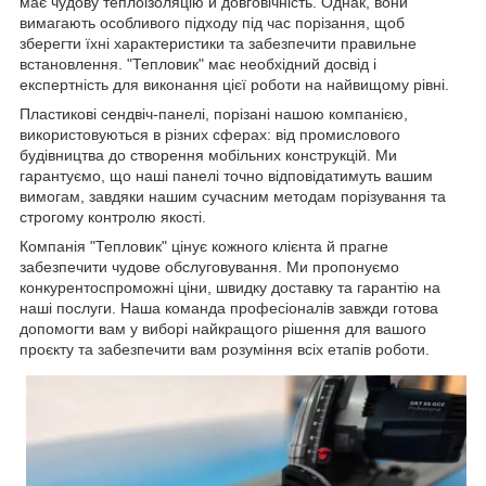
має чудову теплоізоляцію й довговічність. Однак, вони
вимагають особливого підходу під час порізання, щоб
зберегти їхні характеристики та забезпечити правильне
встановлення. "Тепловик" має необхідний досвід і
експертність для виконання цієї роботи на найвищому рівні.
Пластикові сендвіч-панелі, порізані нашою компанією,
використовуються в різних сферах: від промислового
будівництва до створення мобільних конструкцій. Ми
гарантуємо, що наші панелі точно відповідатимуть вашим
вимогам, завдяки нашим сучасним методам порізування та
строгому контролю якості.
Компанія "Тепловик" цінує кожного клієнта й прагне
забезпечити чудове обслуговування. Ми пропонуємо
конкурентоспроможні ціни, швидку доставку та гарантію на
наші послуги. Наша команда професіоналів завжди готова
допомогти вам у виборі найкращого рішення для вашого
проєкту та забезпечити вам розуміння всіх етапів роботи.