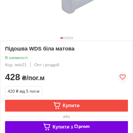
Підошва WDS біла матова
В наявності
Код: wds21
Опт і роздріб
428
₴/пог.м
420 ₴
від 5 пог.м
Купити
або
Купити з