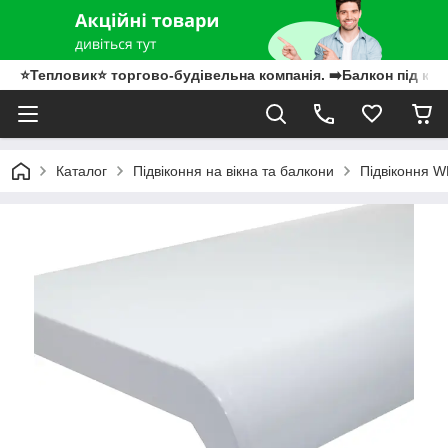
⭐Тепловик⭐ торгово-будівельна компанія. ➡️Балкон під клю
Каталог
Підвіконня на вікна та балкони
Підвіконня 