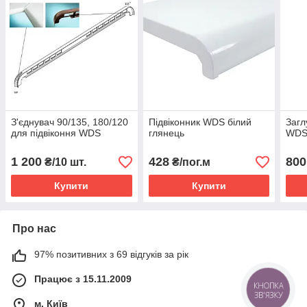
З'єднувач 90/135, 180/120
Підвіконник WDS білий
Загл
для підвіконня WDS
глянець
WD
1 200
428
800
₴/10 шт.
₴/пог.м
Купити
Купити
Про нас
97% позитивних з 69 відгуків за рік
Працює з 15.11.2009
КНОПКА
ЗВ'ЯЗКУ
м. Київ