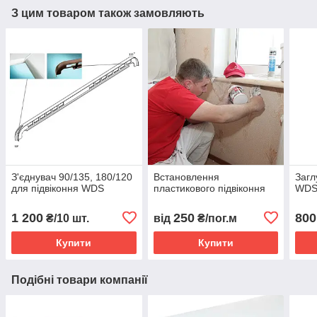
З цим товаром також замовляють
З'єднувач 90/135, 180/120
Встановлення
Загл
для підвіконня WDS
пластикового підвіконня
WD
1 200
250
800
₴/10 шт.
від
₴/пог.м
Купити
Купити
Подібні товари компанії