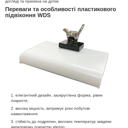
догляді та приємна на дотик.
Переваги та особливості пластикового
підвіконня WDS
елегантний дизайн, заокруглена форма, рівне
покриття;
висока міцність, витримує різні побутові
навантаження.
стійкість до подряпин, високих температур завдяки
акриловому покриттю elesso;