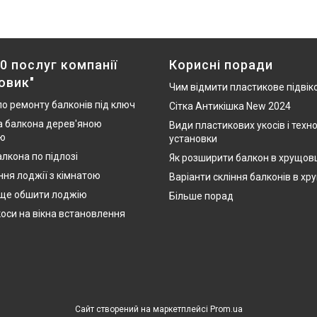
0 послуг компанії
Корисні поради
овик"
Чим відмити пластикове підвік
по ремонту балконів під ключ
Сітка Антикішка New 2024
 балкона дерев'яною
Види пластикових укосів і техно
ю
установки
лкона по підлозі
Як розширити балкон в хрущов
ння лоджії з кімнатою
Варіанти скління балконів в хр
ще обшити лоджію
Більше порад
коси на вікна встановлення
Сайт створений на маркетплейсі
Prom.ua