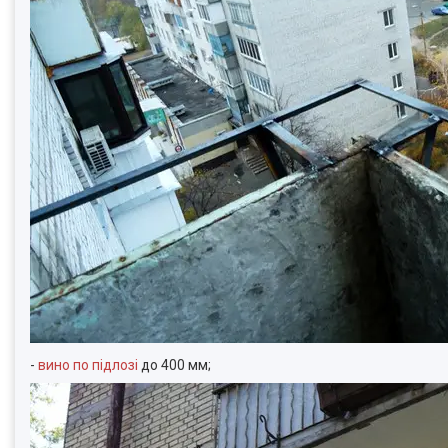
-
вино по підлозі
до 400 мм;