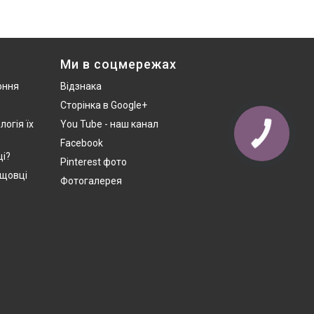
Ми в соцмережах
оння
Відзнака
Сторінка в Google+
логія їх
You Tube - наш канал
Facebook
ці?
Pinterest фото
ущовці
Фотогалерея