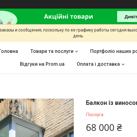
заказы и сообщения, поскольку по ее графику работы сегодня вых
день.
Головна
Товари та послуги
Портфоліо наших ро
Відгуки на Prom.ua
Оплата і доставка
Балкон із винос
Послуга
68 000 ₴