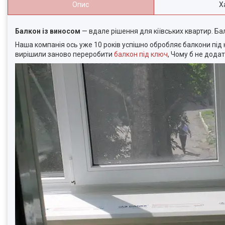
Опис
Х
Балкон із виносом
— вдале рішення для кіївських квартир. Б
Наша компанія ось уже 10 років успішно обробляє балкони під
вирішили заново переробити
балкон під ключ
, Чому б не дода