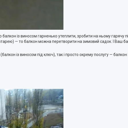
о балкон із виносом гарненько утеплити, зробити на ньому гарячу п
батарею) — то балкон можна перетворити на зимовий садок. І Ваш ба
алкон із виносом під ключ), так і просто окрему послугу — балкон 