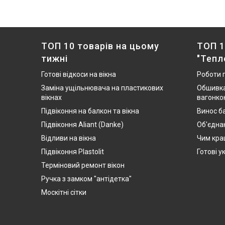
ТОП 10 товарів на цьому
ТОП 1
тижні
"Тепл
Готові відкоси на вікна
Роботи 
Заміна ущільнювача на пластикових
Обшивка
вікнах
вагонко
Підвіконня на балкон та вікна
Винос ба
Підвіконня Aliant (Danke)
Об'єдна
Відливи на вікна
Чим кра
Підвіконня Plastolit
Готові у
Терміновий ремонт вікон
Ручка з замком "антідетка"
Москітні сітки