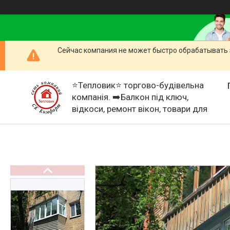
Сейчас компания не может быстро обрабатывать 
⭐Тепловик⭐ торгово-будівельна
компанія. ➡️Балкон під ключ,
відкоси, ремонт вікон, товари для
дому