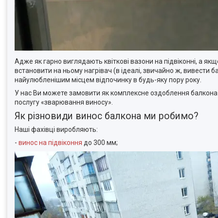
Адже як гарно виглядають квіткові вазони на підвіконні, а якщ
встановити на ньому нагрівач (в ідеалі, звичайно ж, вивести 
найулюбленішим місцем відпочинку в будь-яку пору року.
У нас Ви можете замовити як комплексне оздоблення балкона (б
послугу «зварювання виносу».
Як різновиди винос балкона ми робимо?
Наші фахівці виробляють:
-
винос на підвіконня
до 300 мм;