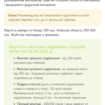
урахуванням матеріалів, Вам не потрібно бігати по магазинах
і вишукувати додаткові матеріали.
Увага!
Рекомендуємо встановлювати підвіконня на етапі
чорнової обробки стін, до їх фінальної обробки.
Вартість виміру по Києву 150 грн, Київська область 250-350
грн. Майстер приїжджає з зразками.
Вартість монтажу підвіконь Crystalit
Онікс на 18.02.2022 р
Монтаж прямого підвіконня
- від 250 грн/м
(залежно від глибини).
Монтаж кутового підвіконня
, на эркерное вікно -
від 350 грн. З'єднання декількох підвіконь через
з'єднувальну планку.
Подрез откосов
(для углубления подоконника
слева и справа в стену) - 50 грн/сторона.
Минимальный запуск 2 см - для устойчивости
подоконника, больше 2 см - по желанию заказчика.
Тёплый монтаж
- 200/250 грн/м ( цена зависит от