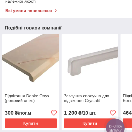
належної якості
Всі умови повернення
Подібні товари компанії
Підвіконня Danke Onyx
Заглушка сполучна для
Підв
(рожевий онікс)
підвіконня Crystalit
Бел
300
1 200
464
₴/пог.м
₴/10 шт.
Купити
Купити
КНОПКА
ЗВ'ЯЗКУ