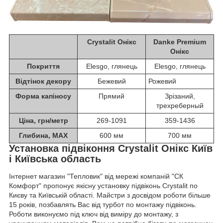
Crystalit Онікс
Danke Premium
Онікс
Покриття
Elesgo, глянець
Elesgo, глянець
Відтінок декору
Бежевий
Рожевий
Форма капіносу
Прямий
Зрізаний,
трехреберный
Ціна, грн/метр
269-1091
359-1436
Глибина, MAX
600 мм
700 мм
Установка підвіконня Crystalit Онікс Київ
і Київська область
Інтернет магазин "Тепловик" від мережі компаній "СК
Комфорт" пропонує якісну установку підвіконь Crystalit по
Києву та Київській області. Майстри з досвідом роботи більше
15 років, позбавлять Вас від турбот по монтажу підвіконь.
Роботи виконуємо під ключ від виміру до монтажу, з