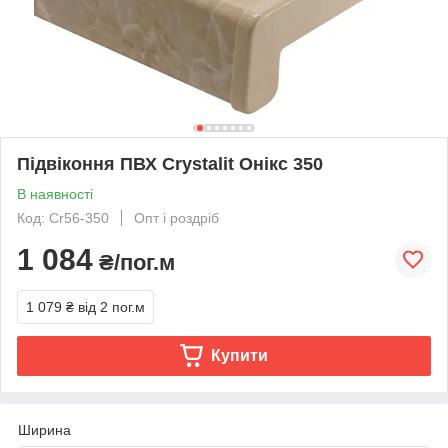
Підвіконня ПВХ Crystalit Онікс 350
В наявності
Код: Cr56-350
Опт і роздріб
1 084
₴/пог.м
1 079 ₴
від 2 пог.м
Купити
Ширина