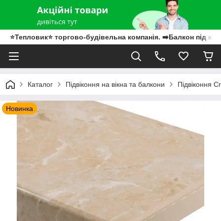
⭐Тепловик⭐ торгово-будівельна компанія. ➡️Балкон під клю
Каталог
Підвіконня на вікна та балкони
Підвіконня Cry
Новинка