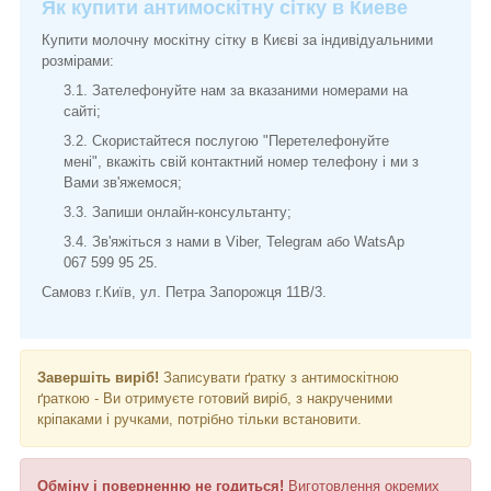
Як купити антимоскітну сітку в Киеве
Купити молочну москітну сітку в Києві за індивідуальними
розмірами:
Зателефонуйте нам за вказаними номерами на
сайті;
Скористайтеся послугою "Перетелефонуйте
мені", вкажіть свій контактний номер телефону і ми з
Вами зв'яжемося;
Запиши онлайн-консультанту;
Зв'яжіться з нами в Viber, Telegraм або WatsAp
067 599 95 25.
Самовз г.Київ, ул. Петра Запорожця 11В/3.
Завершіть виріб!
Записувати ґратку з антимоскітною
ґраткою - Ви отримуєте готовий виріб, з накрученими
кріпаками і ручками, потрібно тільки встановити.
Обміну і поверненню не годиться!
Виготовлення окремих