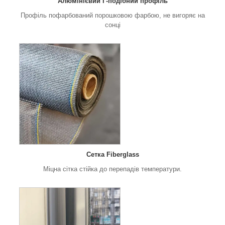
Алюмінієвий Г-подібний профіль
Профіль пофарбований порошковою фарбою, не вигоряє на
сонці
Сетка Fiberglass
Міцна сітка стійка до перепадів температури.