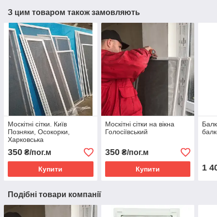
З цим товаром також замовляють
Москітні сітки. Київ
Москітні сітки на вікна
Балк
Позняки, Осокорки,
Голосіївський
бал
Харковська
350
350
₴/пог.м
₴/пог.м
1 4
Купити
Купити
Подібні товари компанії