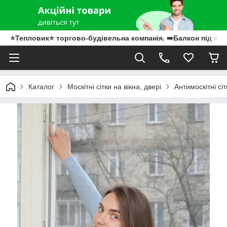
⭐Тепловик⭐ торгово-будівельна компанія. ➡️Балкон під клю
Каталог
Москітні сітки на вікна, двері
Антимоскітні сіт