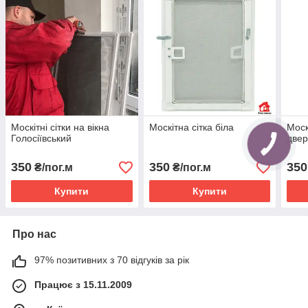
Москітні сітки на вікна
Москітна сітка біла
Моск
Голосіївський
двер
350
350
350
₴/пог.м
₴/пог.м
Купити
Купити
Про нас
97% позитивних з 70 відгуків за рік
Працює з 15.11.2009