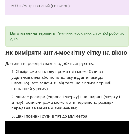
500 гн/метр погнаний (по висоті)
Виготовлення термінів
Ремічних москітних сіток 2-3 робочих
днів.
Як виміряти анти-москітну сітку на вікно
Для зняття розмірів вам знадобиться рулетка:
Заміряємо світлову проми (він може бути за
ущільнювачем або по пластику від штапика до
штапика), все залежить від того, на скільки перший
втоплений у раму).
знімає розміри (справа і зверху) і по ширині (зверху і
знизу), оскільки рама може мати нерівність, розміри
передана за меншим значенням;
Дані повинні бути в тілі до міліметра.