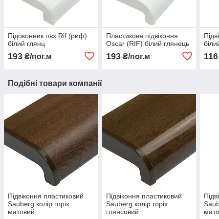
Підоконник пвх Rif (риф)
Пластикове підвіконня
Підв
білий глянц
Oscar (RIF) білий глянець
біли
193
193
116
₴/пог.м
₴/пог.м
Подібні товари компанії
Підвіконня пластиковий
Підвіконня пластиковий
Підв
Sauberg колір горіх
Sauberg колір горіх
Saub
матовий
глянсовий
мат