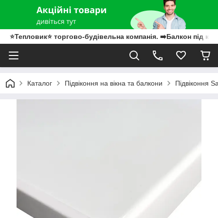
⭐Тепловик⭐ торгово-будівельна компанія. ➡️Балкон під клю
Каталог
Підвіконня на вікна та балкони
Підвіконня S