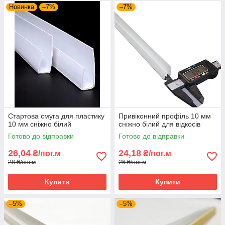
Новинка
–7%
–7%
Стартова смуга для пластику
Привіконний профіль 10 мм
10 мм сніжно білий
сніжно білий для відкосів
Готово до відправки
Готово до відправки
26,04
24,18
₴/пог.м
₴/пог.м
28 ₴/пог.м
26 ₴/пог.м
Купити
Купити
–5%
–5%