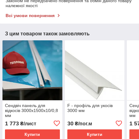
Законом не передбачено повернення та обмін даного товару
належної якості
Всі умови повернення
З цим товаром також замовляють
Сендвіч панель для
F - профіль для укосів
Сенд
відкосів 3000x1500х10/0,8
3000 мм
відк
мм
мм
1 773
30
1 5
₴/лист
₴/пог.м
Купити
Купити