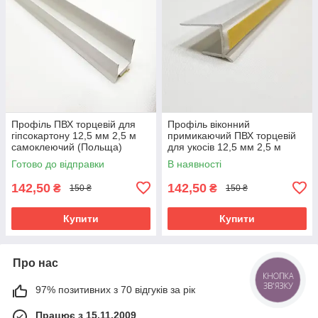
Профіль ПВХ торцевій для
Профіль віконний
гіпсокартону 12,5 мм 2,5 м
примикаючий ПВХ торцевій
самоклеючий (Польща)
для укосів 12,5 мм 2,5 м
самоклеючий (Польша)
Готово до відправки
В наявності
142,50
142,50
₴
₴
150 ₴
150 ₴
Купити
Купити
Про нас
КНОПКА
ЗВ'ЯЗКУ
97% позитивних з 70 відгуків за рік
Працює з 15.11.2009