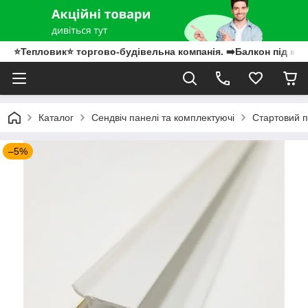
⭐Тепловик⭐ торгово-будівельна компанія. ➡️Балкон під клю
Каталог
Сендвіч панелі та комплектуючі
Стартовий п
–5%