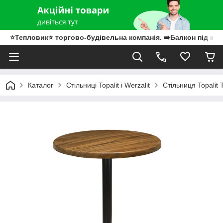
⭐Тепловик⭐ торгово-будівельна компанія. ➡️Балкон під клю
Каталог
Стільниці Topalit і Werzalit
Стільниця Topalit 