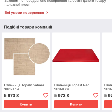
Законом не передбачено повернення та обмін даного товару
належної якості
Всі умови повернення
Подібні товари компанії
Стільниця Topalit Sahara
Стільниця Topalit Red
Стіл
90х60 см
90х60 см
90х6
5 973
5 973
5 9
₴
₴
Купити
Купити