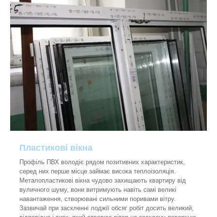
Пластикові вікна
Профіль ПВХ володіє рядом позитивних характеристик,
серед них перше місце займає висока теплоізоляція.
Металопластикові вікна чудово захищають квартиру від
вуличного шуму, вони витримують навіть самі великі
навантаження, створювані сильними поривами вітру.
Зазвичай при заскленні лоджії обсяг робіт досить великий,