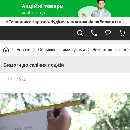
⭐Тепловик⭐ торгово-будівельна компанія. ➡️Балкон під клю
Новини
Обшивка своими руками
Вимоги до скління 
Вимоги до скління лоджій
12.01.2014