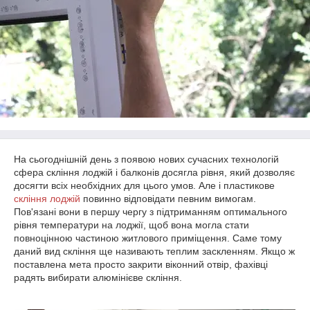
На сьогоднішній день з появою нових сучасних технологій
сфера скління лоджій і балконів досягла рівня, який дозволяє
досягти всіх необхідних для цього умов. Але і пластикове
скління лоджій
повинно відповідати певним вимогам.
Пов'язані вони в першу чергу з підтриманням оптимального
рівня температури на лоджії, щоб вона могла стати
повноцінною частиною житлового приміщення. Саме тому
даний вид скління ще називають теплим заскленням. Якщо ж
поставлена мета просто закрити віконний отвір, фахівці
радять вибирати алюмінієве скління.