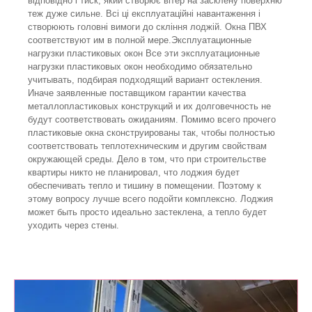
відповідно і тиск, який створює вітер на засклену поверхню
теж дуже сильне. Всі ці експлуатаційні навантаження і
створюють головні вимоги до скління лоджій. Окна ПВХ
соответствуют им в полной мере.Эксплуатационные
нагрузки пластиковых окон Все эти эксплуатационные
нагрузки пластиковых окон необходимо обязательно
учитывать, подбирая подходящий вариант остекления.
Иначе заявленные поставщиком гарантии качества
металлопластиковых конструкций и их долговечность не
будут соответствовать ожиданиям. Помимо всего прочего
пластиковые окна сконструированы так, чтобы полностью
соответствовать теплотехническим и другим свойствам
окружающей среды. Дело в том, что при строительстве
квартиры никто не планировал, что лоджия будет
обеспечивать тепло и тишину в помещении. Поэтому к
этому вопросу лучше всего подойти комплексно. Лоджия
может быть просто идеально застеклена, а тепло будет
уходить через стены.