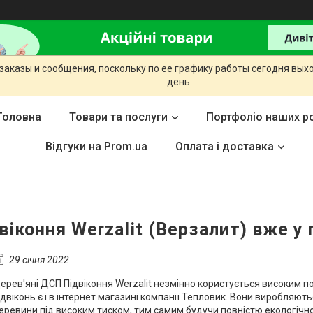
заказы и сообщения, поскольку по ее графику работы сегодня вых
день.
Головна
Товари та послуги
Портфоліо наших ро
Відгуки на Prom.ua
Оплата і доставка
віконня Werzalit (Верзалит) вже у
29 січня 2022
ерев'яні ДСП Підвіконня Werzalit незмінно користується високим по
ідвіконь є і в інтернет магазині компанії Тепловик. Вони виробляю
еревини під високим тиском, тим самим будучи повністю екологічн