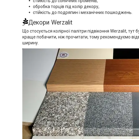
стійкість до сонячних променів,
обробка торців під колір декору,
стійкість до подряпин і механічних пошкоджень.
Декори Werzalit
Що стосується колірної палітри підвіконня Werzalit, тут 
краще побачити, ніж прочитати, тому рекомендуємо відв
ширину.