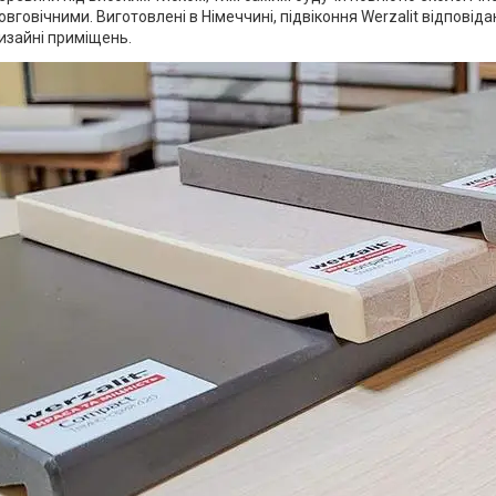
овговічними. Виготовлені в Німеччині, підвіконня Werzalit відповід
изайні приміщень.