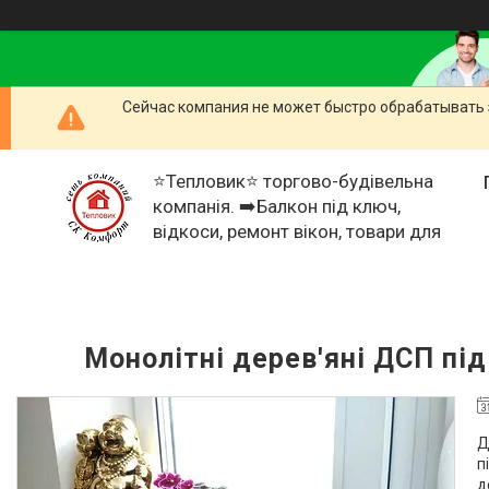
Сейчас компания не может быстро обрабатывать 
⭐Тепловик⭐ торгово-будівельна
компанія. ➡️Балкон під ключ,
відкоси, ремонт вікон, товари для
дому
Монолітні дерев'яні ДСП під
Д
п
д