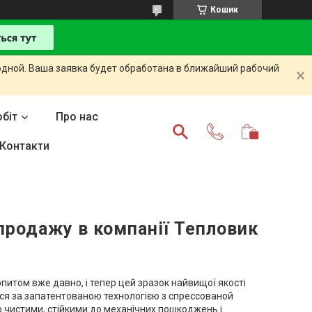
Кошик
одной. Ваша заявка будет обработана в ближайший рабочий
біт
Про нас
Контакти
 продажу в компанії Тепловик
питом вже давно, і тепер цей зразок найвищої якості
ться за запатентованою технологією з спрессованой
о чистими, стійкими до механічних пошкоджень і