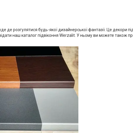
буде де розгулятися будь-якої дизайнерської фантазії. Це декори під
ідати наш каталог підвіконня Werzalit. У ньому ви можете також пр