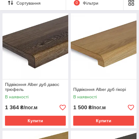
Сортування
0
Фільтри
прямий,
без капіноса,
нестандартний.
Розміри підвіконь Alber
Підвіконня Alber можна виготовити під будь-який зручний вам
розмір. При цьому максимальна ширина може бути до 1100
Підвіконня Alber дуб давос
мм, довжина 4800 мм
трюфель
Підвіконня Alber дуб гікорі
В наявності
В наявності
1 364
1 500
₴/пог.м
₴/пог.м
Купити
Купити