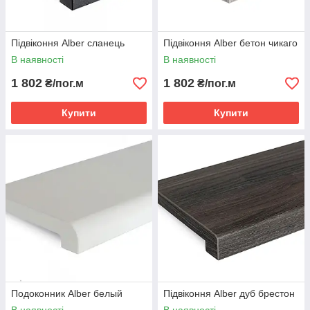
Підвіконня Alber сланець
Підвіконня Alber бетон чикаго
В наявності
В наявності
1 802
1 802
₴/пог.м
₴/пог.м
Купити
Купити
Подоконник Alber белый
Підвіконня Alber дуб брестон