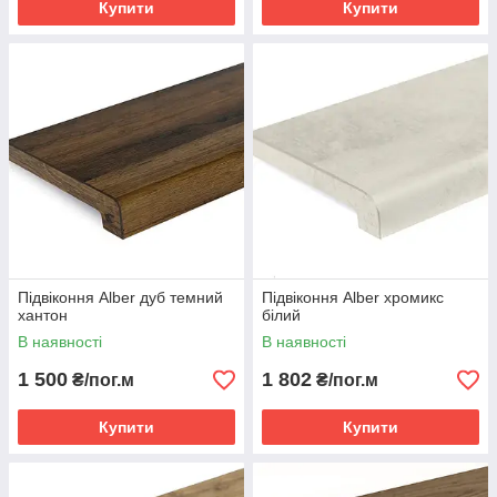
Купити
Купити
Підвіконня Alber дуб темний
Підвіконня Alber хромикс
хантон
білий
В наявності
В наявності
1 500
1 802
₴/пог.м
₴/пог.м
Купити
Купити