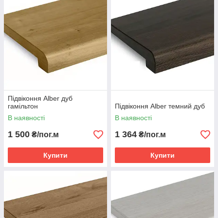
Підвіконня Alber дуб
гамільтон
Підвіконня Alber темний дуб
В наявності
В наявності
1 500
1 364
₴/пог.м
₴/пог.м
Купити
Купити