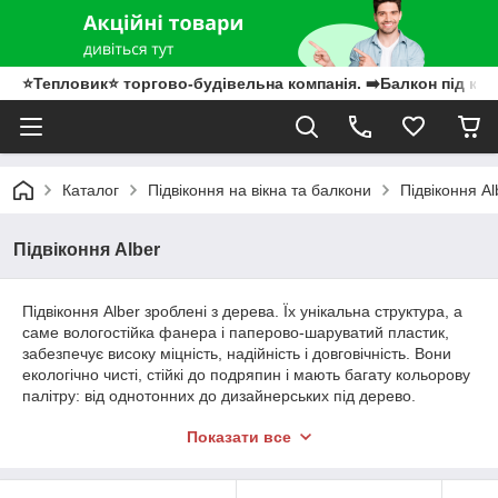
⭐Тепловик⭐ торгово-будівельна компанія. ➡️Балкон під клю
Каталог
Підвіконня на вікна та балкони
Підвіконня Al
Підвіконня Alber
Підвіконня Alber зроблені з дерева. Їх унікальна структура, а
саме вологостійка фанера і паперово-шаруватий пластик,
забезпечує високу міцність, надійність і довговічність. Вони
екологічно чисті, стійкі до подряпин і мають багату кольорову
палітру: від однотонних до дизайнерських під дерево.
Види капіносів Альбер
Показати все
У Альбер ви можете вибрати кілька видів капіносів:
класичний закруглений,