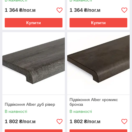
В наявності
В наявності
1 364
1 364
₴/пог.м
₴/пог.м
Купити
Купити
Підвіконня Alber хромикс
Підвіконня Alber дуб рівер
бронза
В наявності
В наявності
1 802
1 802
₴/пог.м
₴/пог.м