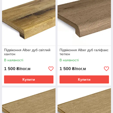
Підвіконня Alber дуб світлий
Підвіконня Alber дуб галіфакс
хантон
тютюн
В наявності
В наявності
1 500
1 500
₴/пог.м
₴/пог.м
Купити
Купити